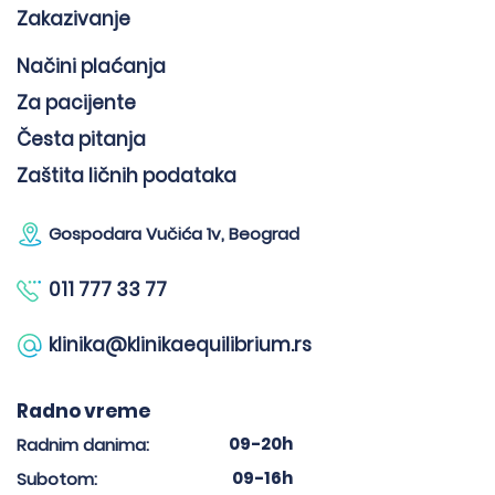
Zakazivanje
Načini plaćanja
Za pacijente
Česta pitanja
Zaštita ličnih podataka
Gospodara Vučića 1v, Beograd
011 777 33 77
klinika@klinikaequilibrium.rs
Radno vreme
09-20h
Radnim danima:
09-16h
Subotom: