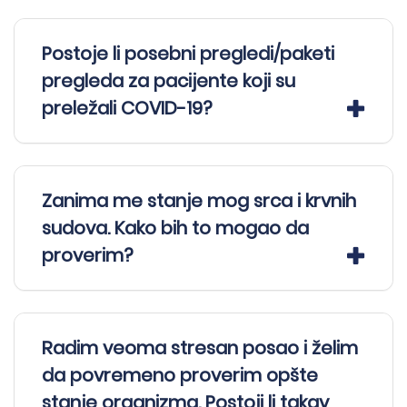
Postoje li posebni pregledi/paketi
pregleda za pacijente koji su
preležali COVID-19?
Zanima me stanje mog srca i krvnih
sudova. Kako bih to mogao da
proverim?
→
Radim veoma stresan posao i želim
da povremeno proverim opšte
stanje organizma. Postoji li takav