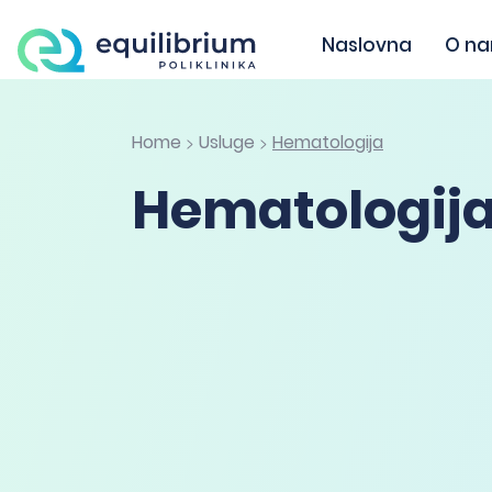
Naslovna
O n
Home
Usluge
Hematologija
>
>
Hematologij