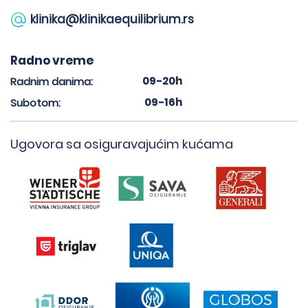
klinika@klinikaequilibrium.rs
Radno vreme
09-20h
Radnim danima:
09-16h
Subotom:
Ugovora sa osiguravajućim kućama