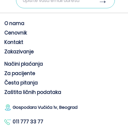
O nama
Cenovnik
Kontakt
Zakazivanje
Načini plaćanja
Za pacijente
Česta pitanja
Zaštita ličnih podataka
Gospodara Vučića 1v, Beograd
011 777 33 77