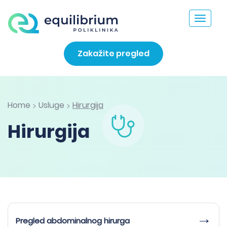
Toggle
navigat
Zakažite pregled
Home
Usluge
Hirurgija
>
>
Hirurgija
Pregled abdominalnog hirurga