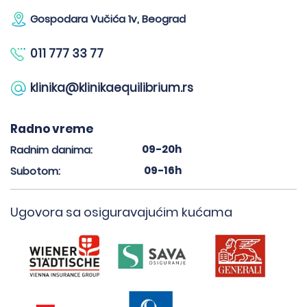
Gospodara Vučića 1v, Beograd
011 777 33 77
klinika@klinikaequilibrium.rs
Radno vreme
09-20h
Radnim danima:
09-16h
Subotom:
Ugovora sa osiguravajućim kućama