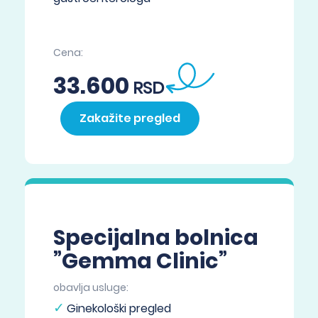
→
Cena:
33.600
RSD
Zakažite pregled
Specijalna bolnica
”Gemma Clinic”
obavlja usluge:
Ginekološki pregled