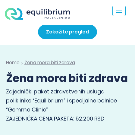
Toggle
navigat
Zakažite pregled
Home
Žena mora biti zdrava
>
Žena mora biti zdrava
Zajednički paket zdravstvenih usluga
poliklinike “Equilibrium” i specijalne bolnice
“Gemma Clinic”
ZAJEDNIČKA CENA PAKETA: 52.200 RSD