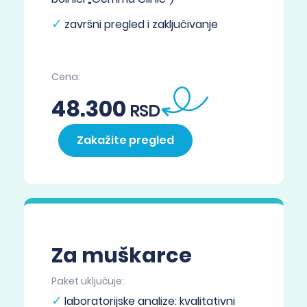
završni pregled i zaključivanje
Cena:
→
48.300
RSD
Zakažite pregled
Za muškarce
Paket uključuje:
laboratorijske analize: kvalitativni