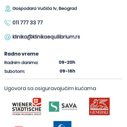
Gospodara Vučića 1v, Beograd
011 777 33 77
klinika@klinikaequilibrium.rs
Radno vreme
09-20h
Radnim danima:
09-16h
Subotom:
Ugovora sa osiguravajućim kućama