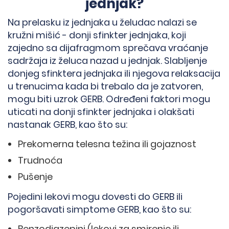
jednjak?
Na prelasku iz jednjaka u želudac nalazi se
kružni mišić - donji sfinkter jednjaka, koji
zajedno sa dijafragmom sprečava vraćanje
sadržaja iz želuca nazad u jednjak. Slabljenje
donjeg sfinktera jednjaka ili njegova relaksacija
u trenucima kada bi trebalo da je zatvoren,
mogu biti uzrok GERB. Određeni faktori mogu
uticati na donji sfinkter jednjaka i olakšati
nastanak GERB, kao što su:
Prekomerna telesna težina ili gojaznost
Trudnoća
Pušenje
Pojedini lekovi mogu dovesti do GERB ili
pogoršavati simptome GERB, kao što su:
Benzodiazepini (lekovi za smirenje ili