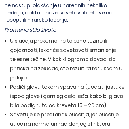
ne nastupi olakšanje u narednih nekoliko
nedelja, doktor može savetovati lekove na
recept ili hirurško lečenje.
Promena stila života
U slučaju prekomerne telesne težine ili
gojaznosti, lekar će savetovati smanjenje
telesne težine. Višak kilograma dovodi do
pritiska na želudac, što rezultira refluksom u
jednjak.
Podići glavu tokom spavanja (dodati jastuke
ispod glave i gornjeg dela leđa, kako bi glava
bila podignuta od kreveta 15 – 20 cm)
Savetuje se prestanak pušenja, jer pušenje
utiče na normalan rad donjeg sfinktera