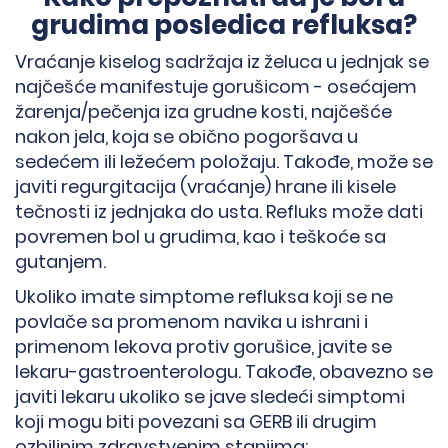
grudima posledica refluksa?
Vraćanje kiselog sadržaja iz želuca u jednjak se
najčešće manifestuje gorušicom - osećajem
žarenja/pečenja iza grudne kosti, najčešće
nakon jela, koja se obično pogoršava u
sedećem ili ležećem položaju. Takođe, može se
javiti regurgitacija (vraćanje) hrane ili kisele
tečnosti iz jednjaka do usta. Refluks može dati
→
povremen bol u grudima, kao i teškoće sa
gutanjem.
Ukoliko imate simptome refluksa koji se ne
povlače sa promenom navika u ishrani i
primenom lekova protiv gorušice, javite se
lekaru-gastroenterologu. Takođe, obavezno se
javiti lekaru ukoliko se jave sledeći simptomi
koji mogu biti povezani sa GERB ili drugim
ozbiljnim zdravstvenim stanjima: