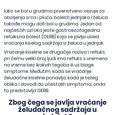
Iako se bol u grudima prvenstveno vezuje za
oboljenja srca i pluća, bolesti jednjaka i želuca
takođe mogu dati bol u grudima. Jedan od
najčešćih uzroka jeste gastroezofagealna
refulksna bolest (GERB) koja se javlja usled
vraćanja kiselog sadržaja iz želuca u jednjak.
Vraćanje kiseline se drugačije naziva i refluks,
pri čemu veliki broj ljudi ima refluks s vremena
na vreme bez ikakvih tegoba ili uz blage
simptome. Međutim, kada se vraćanje
želudačne kiseline ponavlja, kada je težeg
oblika i dovodi do učestalih simptoma, onda
to predstavlja GERB.
Zbog čega se javlja vraćanje
želudačnog sadržaja u