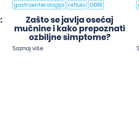
gastroenterologija
refluks
GERB
:
Zašto se javlja osećaj
mučnine i kako prepoznati
ozbiljne simptome?
Saznaj više
<
>
Kvalitet je najbolja
preporuka.