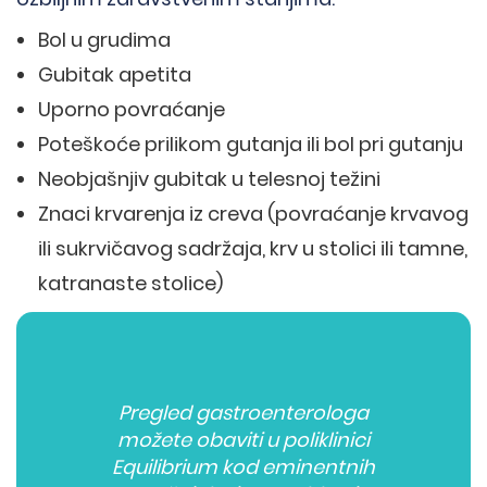
Bol u grudima
Gubitak apetita
Uporno povraćanje
Poteškoće prilikom gutanja ili bol pri gutanju
Neobjašnjiv gubitak u telesnoj težini
Znaci krvarenja iz creva (povraćanje krvavog
ili sukrvičavog sadržaja, krv u stolici ili tamne,
katranaste stolice)
Pregled gastroenterologa
možete obaviti u poliklinici
Equilibrium kod eminentnih