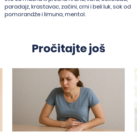
paradajz, krastavac, začini, crni i beli luk, sok od
pomorandže i limuna, mentol.
Pročitajte još