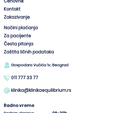
Cenovnik
Kontakt
Zakazivanje
Načini plaćanja
Za pacijente
Česta pitanja
Zaštita ličnih podataka
Gospodara Vučića 1v, Beograd
011 777 33 77
klinika@klinikaequilibrium.rs
Radno vreme
09-20h