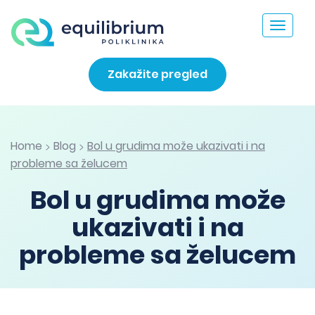
Toggle
navigat
Zakažite pregled
Home
Blog
Bol u grudima može ukazivati i na
>
>
probleme sa želucem
Bol u grudima može
ukazivati i na
probleme sa želucem