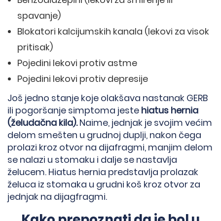
spavanje)
Blokatori kalcijumskih kanala (lekovi za visok
pritisak)
Pojedini lekovi protiv astme
Pojedini lekovi protiv depresije
Još jedno stanje koje olakšava nastanak GERB
ili pogoršanje simptoma jeste
hiatus hernia
(želudačna kila).
Naime, jednjak je svojim većim
delom smešten u grudnoj duplji, nakon čega
prolazi kroz otvor na dijafragmi, manjim delom
se nalazi u stomaku i dalje se nastavlja
želucem. Hiatus hernia predstavlja prolazak
želuca iz stomaka u grudni koš kroz otvor za
jednjak na dijagfragmi.
Kako prepoznati da je bol u