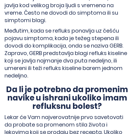
javlja kod velikog broja ljudi s vremena na
vreme. Često ne dovodi do simptoma ili su
simptomi blagi.
Međutim, kada se refluks ponavlja uz češću
pojavu simptoma, kada je težeg stepena ili
dovodi do komplikacija, onda se naziva GERB.
Zapravo, GERB predstavlja blagi refluks kiseline
koji se javlja najmanje dva puta nedeljno, ili
umereni ili teži refluks kiseline barem jednom
nedeljno.
Da li je potrebno da promenim
navike u ishrani ukoliko imam
refluksnu bolest?
Lekar će Vam najverovatnije prvo savetovati
da probate sa promenom stila života i
lekovima koji se prodaju bez recepta. Ukoliko