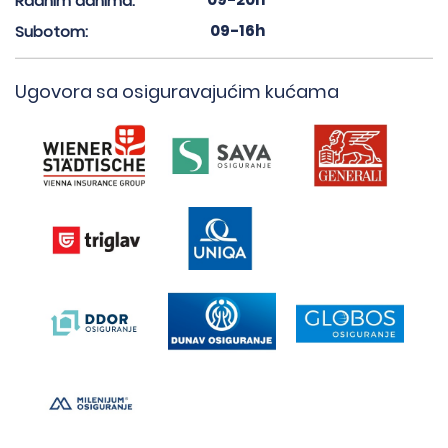
Radnim danima:
09-16h
Subotom:
Ugovora sa osiguravajućim kućama