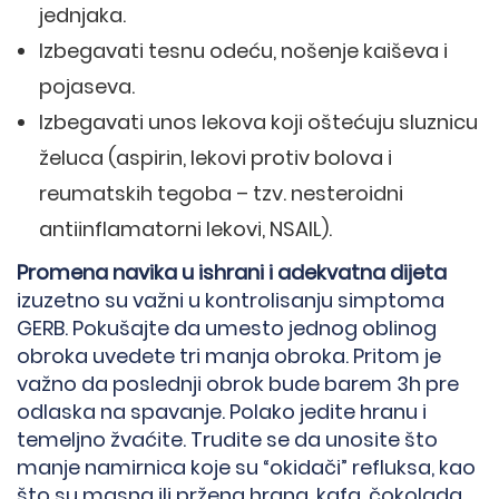
jednjaka.
Izbegavati tesnu odeću, nošenje kaiševa i
pojaseva.
Izbegavati unos lekova koji oštećuju sluznicu
želuca (aspirin, lekovi protiv bolova i
reumatskih tegoba – tzv. nesteroidni
antiinflamatorni lekovi, NSAIL).
Promena navika u ishrani i adekvatna dijeta
izuzetno su važni u kontrolisanju simptoma
GERB. Pokušajte da umesto jednog oblinog
obroka uvedete tri manja obroka. Pritom je
važno da poslednji obrok bude barem 3h pre
odlaska na spavanje. Polako jedite hranu i
temeljno žvaćite. Trudite se da unosite što
manje namirnica koje su “okidači” refluksa, kao
što su masna ili pržena hrana, kafa, čokolada,