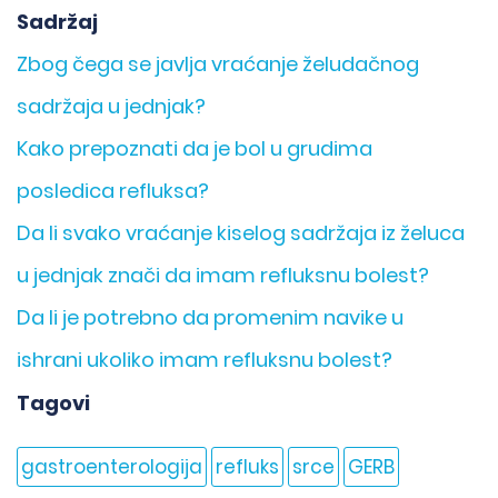
Sadržaj
Zbog čega se javlja vraćanje želudačnog
sadržaja u jednjak?
Kako prepoznati da je bol u grudima
posledica refluksa?
Da li svako vraćanje kiselog sadržaja iz želuca
u jednjak znači da imam refluksnu bolest?
Da li je potrebno da promenim navike u
ishrani ukoliko imam refluksnu bolest?
Tagovi
gastroenterologija
refluks
srce
GERB