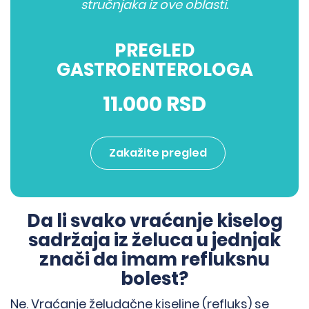
stručnjaka iz ove oblasti.
PREGLED
GASTROENTEROLOGA
11.000 RSD
Zakažite pregled
Da li svako vraćanje kiselog
sadržaja iz želuca u jednjak
znači da imam refluksnu
bolest?
Ne. Vraćanje želudačne kiseline (refluks) se